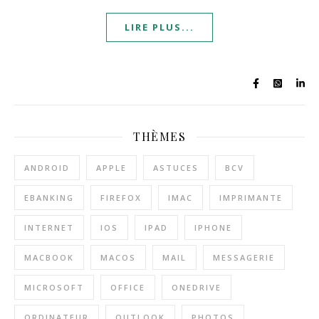
LIRE PLUS...
THÈMES
ANDROID
APPLE
ASTUCES
BCV
EBANKING
FIREFOX
IMAC
IMPRIMANTE
INTERNET
IOS
IPAD
IPHONE
MACBOOK
MACOS
MAIL
MESSAGERIE
MICROSOFT
OFFICE
ONEDRIVE
ORDINATEUR
OUTLOOK
PHOTOS